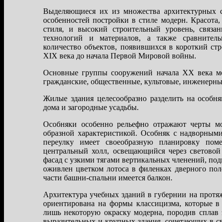
Выделяющиеся их из множества архитектурных 
особенностей постройки в стиле модерн. Красота,
стиля, и высокий строительный уровень, связ
технологий и материалов, а также сравнитель
количество объектов, появившихся в короткий ст
XIX века до начала Первой Мировой войны.
Основные группы сооружений начала XX века м
гражданские, общественные, культовые, инженерн
Жилые здания целесообразно разделить на особн
дома и загород­ные усадьбы.
Особняки особенно рельефно отражают черты м
образной характеристикой. Особняк с надворным
переулку имеет своеобразную планировку пом
центральный холл, освещающийся через световой
фасад с узкими тягами вертикальных членений, по
оживлен цветком лотоса в филенках дверного пол
части башни-спальни имеется балкон.
Архитектура учебных зданий в губернии на протя
ориентирована на формы классицизма, которые в
лишь некоторую окраску модерна, породив сплав 
выразительных и крупных здания, сочетающих в с