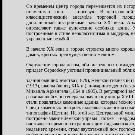
Со временем центр города перемещается из исто
низменную часть — торговую. В центральной 
классицистический ансамбль торговой площ
дополненный постройками начала XX века. Арх
определяют также купеческие особняки конца
построенные в стиле неоклассицизма и модерна, н
украшенные резьбой.
В начале XX века в городе строится много хоро
домов, крытых преимущественно железом.
Окружение города лесом, обилие зеленых насажден
придает Сердобску уютный провинциальный облик
здания бывших земства (1879), женской гимназии (
(1913), школы (конец XIX в.), пожарного депо (нача
Михаила Архангела (1864 и 1905). В регулярной зас
развивавшейся по генеральному плану конца XVIII в
стали появляться каменные здания, которые можно 
Среди каменных построек выделялась женская гимна
типография Щетина. На этой же. Центральной улице
построено здание Земской управы - позже - «нардом
настоящего времени сохранился дом Ладыженского,
недавнего времени, стоял двухэтажный дом госпо
мебелированные номера. Богадельня тоже сохранила