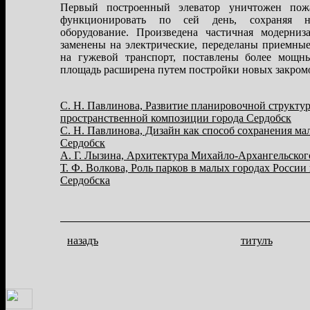
Первый построенный элеватор уничтожен пожа
функционировать по сей день, сохраняя не
оборудование. Произведена частичная модерниз
заменены на электрические, переделаны приемные
на гужевой транспорт, поставлены более мощн
площадь расширена путем постройки новых закром
С. Н. Павлинова, Развитие планировочной структу
пространственной композиции города Сердобск
С. Н. Павлинова, Дизайн как способ сохранения ма
Сердобск
А. Г. Лызина, Архитектура Михайло-Архангельског
Т. Ф. Волкова, Роль парков в малых городах России
Сердобска
назадъ
титулъ