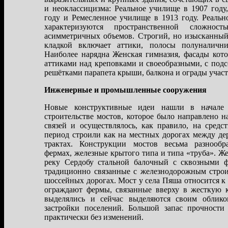
и неоклассицизма: Реальное училище в 1907 году
году и Ремесленное училище в 1913 году. Реаль
характеризуются пространственной сложнос
асимметричных объемов. Строгий, но изысканный
кладкой включает аттики, полосы полуналичн
Наиболее нарядна Женская гимназия, фасады ко
аттиками над креповками и своеобразными, с под
решётками парапета крыши, балкона и ограды участ
Инженерные и промышленные сооружения
Новые конструктивные идеи нашли в начале
строительстве мостов, которое было направлено 
связей и осуществлялось, как правило, на средс
период строили как на местных дорогах между де
трактах. Конструкции мостов весьма разнообр
фермах, железные крытого типа и типа «труба». Ж
реку Cердобу стальной балочный с сквозными 
традиционно связанные с железнодорожным строи
шоссейных дорогах. Мост у села Пяша относится к
ограждают фермы, связанные вверху в жесткую 
выделялись и сейчас выделяются своим облик
застройки поселений. Большой запас прочности
практически без изменений.