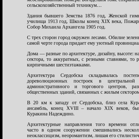
сельскохозяйственный техникум…
Здания бывшего Земства 1876 год, Женской гимн
училища 1913 год, Школы конец XIX века, Пожар
Собор Михаила Архангела 1905 год.
С трех сторон город окружен лесами. Обилие зелен
самой черте города придает ему уютный провинциа
Дома — разные по архитектуре, дизайну, высоте: н
сектора, то аккуратных, с резными ставнями, то 
кирпичными шестиэтажками.
Архитектура Сердобска складывалась посте
дореволюционных построек в центрально
административного и торгового центров, ра
общественных зданий, связанных с жилым сектором
В 20 км к западу от Сердобска, близ села Кур
ансамбль, конец XVIII – начало XIX веков, бы
Куракина Надеждино.
Архитектурные направления того времени отли
часто в одном сооружении смешивались нескол
неоклассицизм, неоромантизм, лишая его стилистич