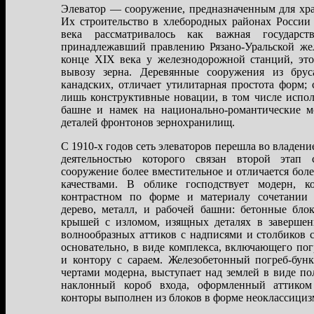
Элеватор — сооружение, предназначенным для хра
Их строительство в хлебородных районах России
века рассматривалось как важная государств
принадлежавший правлению Рязано-Уральской жел
конце XIX века у железнодорожной станций, это
вывозу зерна. Деревянные сооружения из бру
канадских, отличает утилитарная простота форм;
лишь конструктивные новации, в том числе испол
башне и намек на национально-романтические 
деталей фронтонов зернохранилищ.
С 1910-х годов сеть элеваторов перешла во владени
деятельностью которого связан второй этап с
сооружение более вместительное и отличается бол
качествами. В облике господствует модерн, к
контрастном по форме и материалу сочетании 
дерево, металл, и рабочей башни: бетонные бло
крышей с изломом, изящных деталях в заверше
волнообразных аттиков с надписями и столбиков
основательно, в виде комплекса, включающего пог
и контору с сараем. Железобетонный погреб-бун
чертами модерна, выступает над землей в виде по
наклонный короб входа, оформленный аттиком
конторы выполнен из блоков в форме неоклассициз