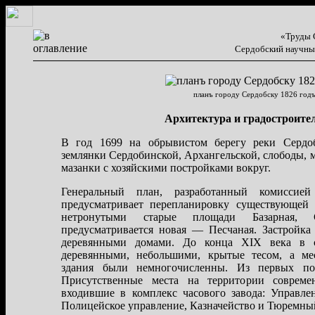
«Труды 
Сердобский научны
планъ городу Сердобску 1826 год
Архитектура и градостроите
В год 1699 на обрывистом берегу реки Серд
землянки Сердобинской, Архангельской, слободы, 
мазанки с хозяйскими постройками вокруг.
Генеральный план, разработанный комиссие
предусматривает перепланировку существующей
нетронутыми старые площади Базарная, 
предусматривается новая — Песчаная. Застройка
деревянными домами. До конца XIX века в 
деревянными, небольшими, крытые тесом, а ме
здания были немногочисленны. Из первых по
Присутственные места на территории совреме
входившие в комплекс часового завода: Управле
Полицейское управление, Казначейство и Тюремны