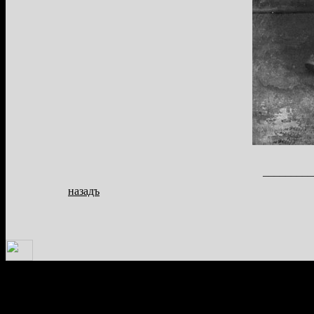
_________
назадъ